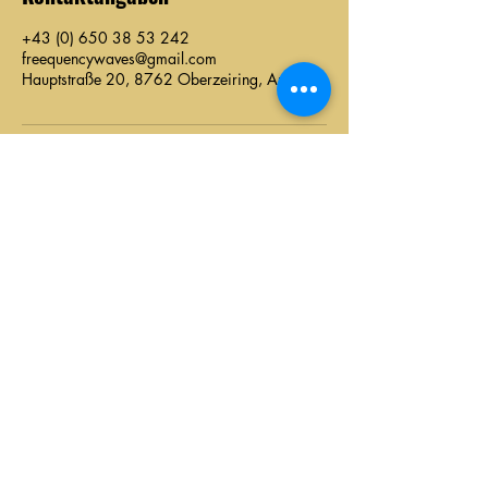
+43 (0) 650 38 53 242
freequencywaves@gmail.com
Hauptstraße 20, 8762 Oberzeiring, Austria
Marianne Würger
Hauptstraße 20
8762 Oberzeiring
(+43) 0650/
38 53 242
freequencywaves@gmail.com