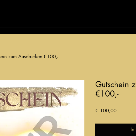
Das bin ich
Kontakt
Herzensprojekte
hein zum Ausdrucken €100,-
Gutschein 
€100,-
Preis
€ 100,00
In