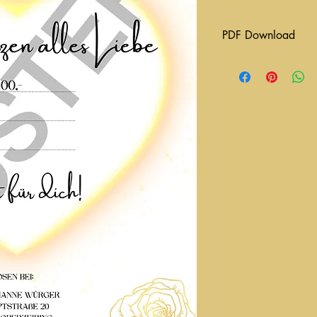
PDF Download
Nachdem Bezahlvorgan
Download-Link für de
Selbstausdrucken. Fo