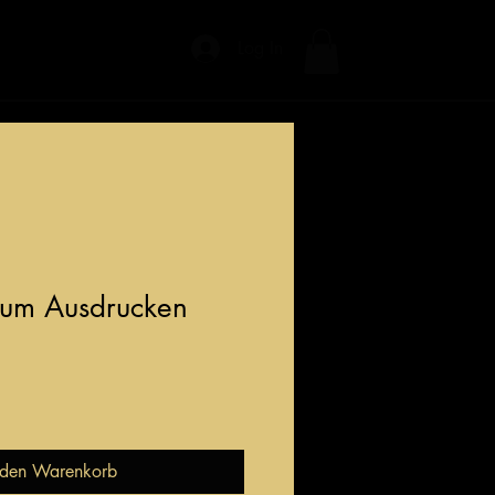
Shop
Log In
Menu [ + ]
zum Ausdrucken
 den Warenkorb