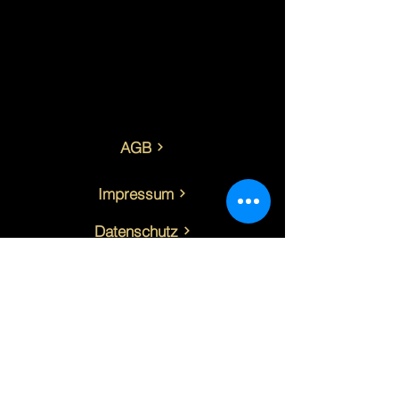
8762 Oberzeiring
(+43) 0650/
38 53 242
freequencywaves@gmail.com
AGB
Impressum
Datenschutz
Copyright 2025 I Marianne Würger I all
rights reserved